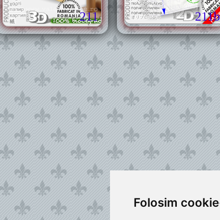
211
211b
Folosim cookie