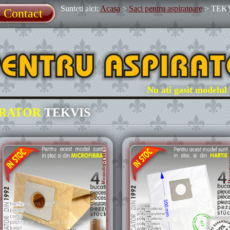
Sunteti aici:
Acasa
>
Saci pentru aspiratoare
>
TEK
Contact
Nu ati gasit modelul dum
IRATOR
TEKVIS