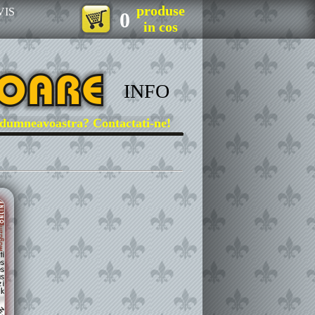
produse
VIS
0
in cos
INFO
neavoastra? Contactati-ne!