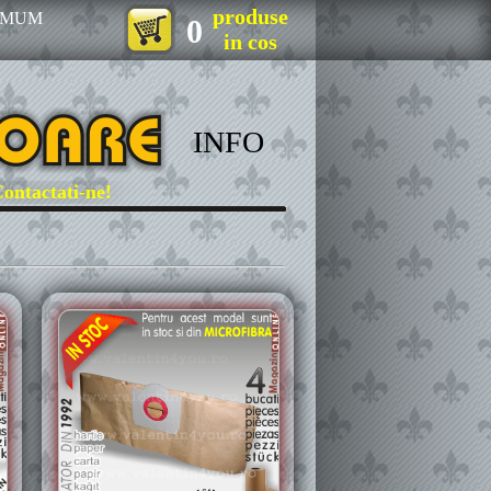
produse
IMUM
0
in cos
INFO
tati-ne!