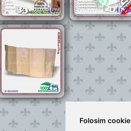
167
167b
213
Folosim cookie