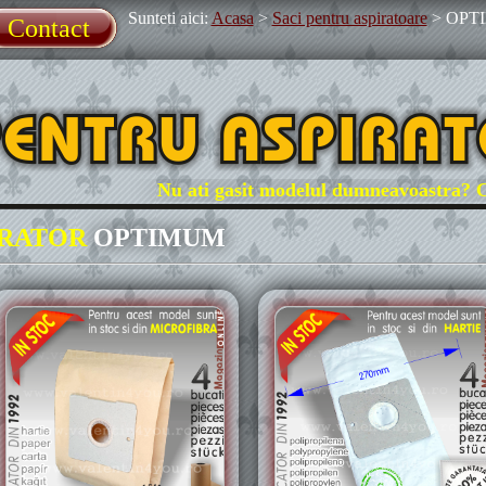
Sunteti aici:
Acasa
>
Saci pentru aspiratoare
>
OPT
Contact
Nu ati gasit modelul dumneavoastra? Contac
IRATOR
OPTIMUM