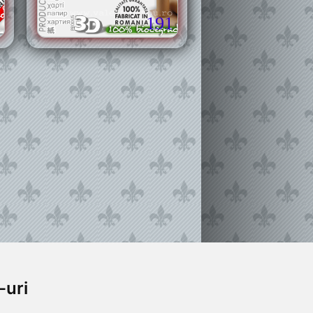
191
-uri