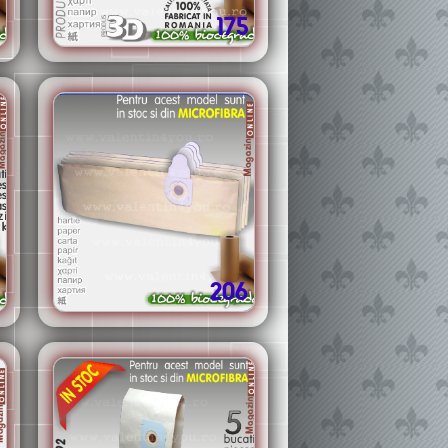
175
206