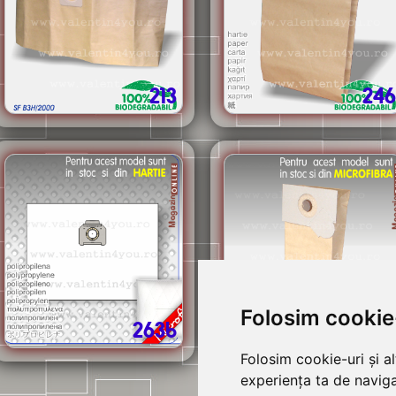
213
246
Folosim cookie
263b
338
Folosim cookie-uri și a
experiența ta de naviga