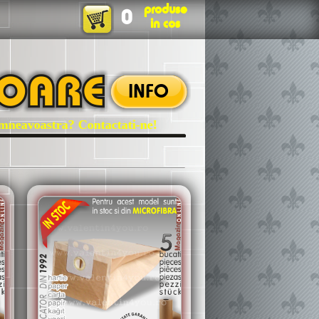
produse
0
in cos
INFO
astra? Contactati-ne!