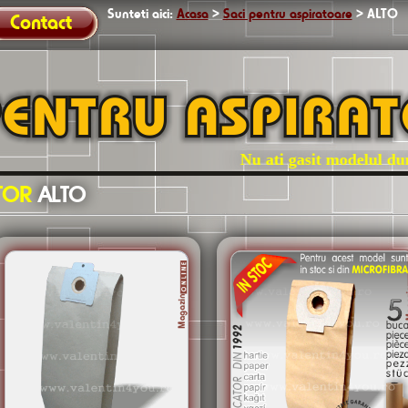
Sunteti aici:
Acasa
>
Saci pentru aspiratoare
>
ALTO
Contact
Nu ati gasit modelul dumneavo
ATOR
ALTO