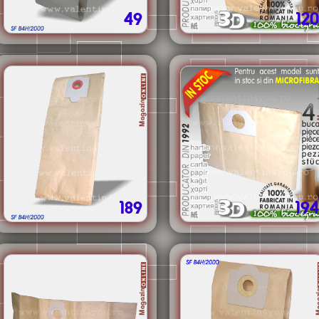
49
120
189
194