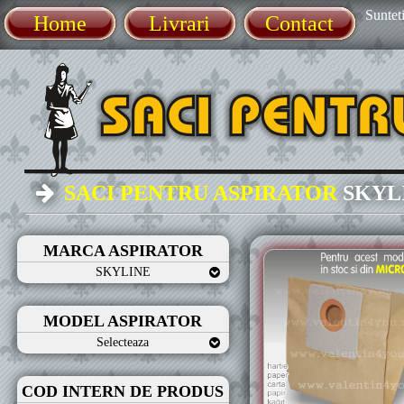
Sunteti
Home
Livrari
Contact
SACI PENTRU ASPIRATOR
SKYL
MARCA ASPIRATOR
SKYLINE
MODEL ASPIRATOR
Selecteaza
COD INTERN DE PRODUS