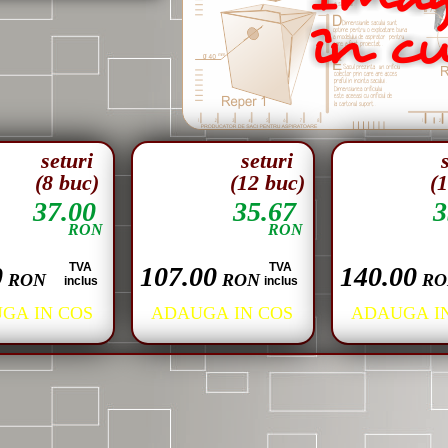
seturi
seturi
(8 buc)
(12 buc)
(
37.00
35.67
3
RON
RON
TVA
TVA
0
107.00
140.00
RON
RON
RO
inclus
inclus