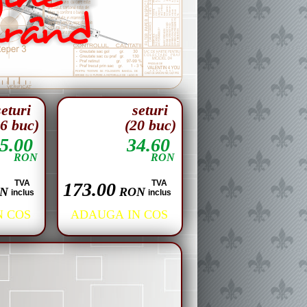
seturi
seturi
16 buc)
(20 buc)
5.00
34.60
RON
RON
TVA
TVA
173.00
N
RON
inclus
inclus