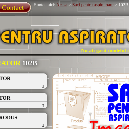
Sunteti aici:
Acasa
>
Saci pentru aspiratoare
>
102B
Contact
Nu ati gasit modelul dum
IRATOR
102B
ATOR
ATOR
PRODUS