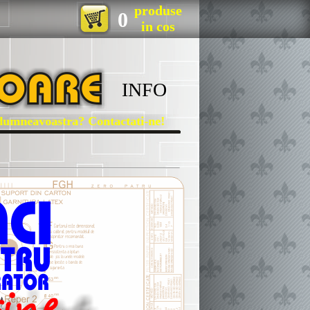
produse
0
in cos
INFO
neavoastra? Contactati-ne!