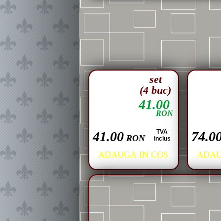
set
(4 buc)
41.00
RON
TVA
41.00
74.0
RON
inclus