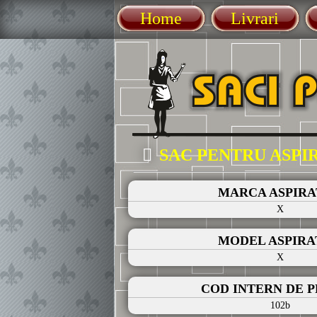
Home
Livrari
SAC PENTRU ASP
MARCA ASPIR
X
MODEL ASPIR
X
COD INTERN DE 
102b